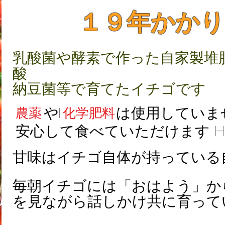
１９年かかり
乳酸菌や酵素で作った自家製堆
酸
​納豆菌等で育てたイチゴです
や1
は使用していませ
農薬 化学肥料
安心して食べていただけます h
​甘味はイチゴ自体が持ってい
毎朝イチゴには「おはよう」か
を見ながら話しかけ共に育って