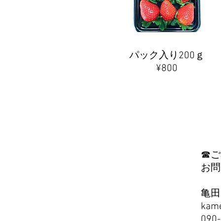
パック入り200ｇ
​¥800
☎ご
お問
亀田
kam
​090