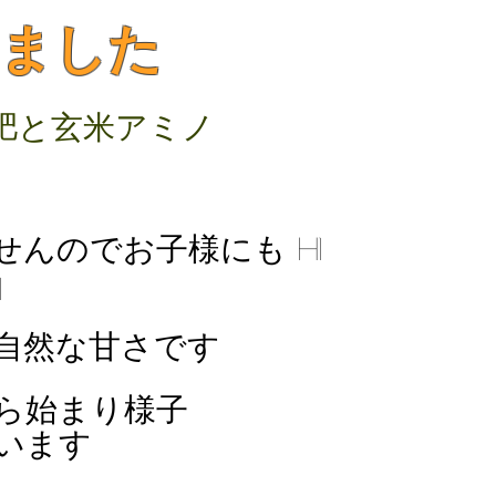
ました
肥と玄米アミノ
んのでお子様にも h1
1
る自然な甘さです
ら始まり様子
います